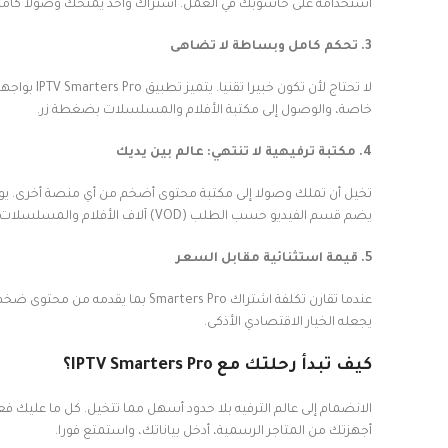
استخدامه على حاسوبك في العمل. اشتراك واحد يمنحك وصولا كاملا
3. تحكم كامل وبساطة لا تضاهى
لا تحتاج 
خاصة، والوصول إلى مكتبة الأفلام والمسلسلات بضغطة زر.
4. مكتبة ترفيهية لا تنتهي: عالم بين يديك
تخيل أن تملك وصولا إلى مكتبة محتوى أضخم من أي منصة أخرى. يوفر لك 
يضم قسم الفيديو حسب الطلب (VOD) آلاف الأفلام والمسلسلات المترجمة التي يتم تحديثها بشكل يومي لتشمل أحدث الإصدارات.
5. قيمة استثنائية مقابل السعر
عندما تقارن تكلفة اشتراك  Pro
يجعله الخيار الاقتصادي الأذكى.
كيف تبدأ رحلتك مع IPTV Smarters Pro؟
أجهزتك من المتاجر الرسمية، أدخل بياناتك، واستمتع فورا.