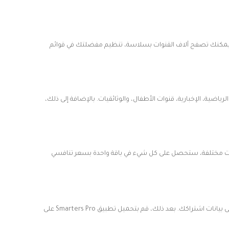
شخص يمكنه إتقانها في دقائق. يمكنك تصفح آلاف القنوات بسلاسة، تنظيم مفضلتك في قوائم
اضية، الإخبارية، قنوات الأطفال، والوثائقيات. بالإضافة إلى ذلك،
م متعددة لمنصات مختلفة، ستحصل على كل شيء في باقة واحدة بسعر تنافسي
الانضمام إلى عالم الترفيه بلا حدود أسهل مما تتخيل. كل ما عليك فعله هو زيارة الموقع الرسمي أو التواصل مع مزود خدمة معتمد وموثوق للحصول على بيانات اشتراكك. بعد ذلك، قم بتحميل تطبيق Smarters Pro على