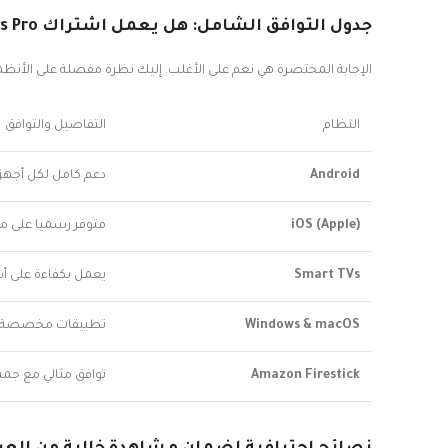
جدول التوافق الشامل: هل يعمل اشتراك Smarters Pro على جهازي؟
الإجابة المختصرة هي نعم على الأغلب. إليك نظرة مفصلة على الأنظم
النظام
التفاصيل والتوافق
Android
دعم كامل لكل أجهزة الأندروي
iOS (Apple)
متوفر رسميا على متجر App Store لأجهزة iPhone و iPad و
Smart TVs
يعمل بكفاءة على أشهر أنظمة الت
Windows & macOS
تطبيقات مخصصة لأجه
Amazon Firestick
توافق مثالي مع جمي