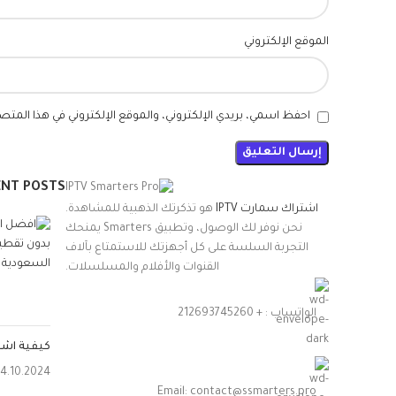
الموقع الإلكتروني
احفظ اسمي، بريدي الإلكتروني، والموقع الإلكتروني في هذا المتص
ENT POSTS
اشتراك سمارت IPTV
هو تذكرتك الذهبية للمشاهدة.
نحن نوفر لك الوصول، وتطبيق Smarters يمنحك
التجربة السلسة على كل أجهزتك للاستمتاع بآلاف
القنوات والأفلام والمسلسلات.
الواتساب : + 212693745260
كيفية اشتراك V Smarters Pro
4.10.2024
Email:
contact@ssmarters.pro