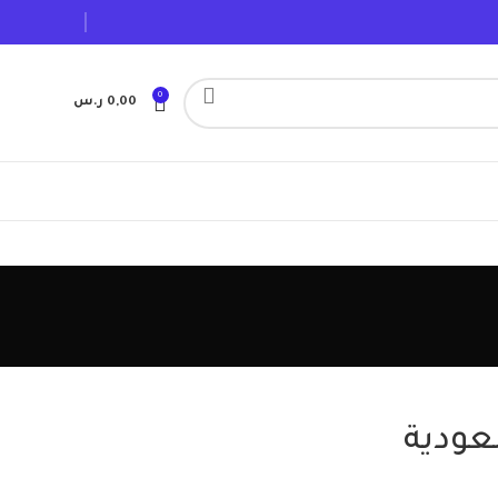
0
0,00
ر.س