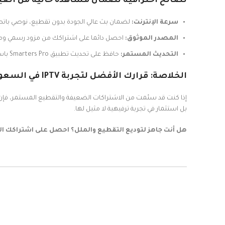
نصائح احترافية لضمان مشاهدة خالية من الع
سرعة الإنترنت:
لضمان بث عالي الجودة بدون تقطيع، نوصي باتصال إنترنت لا ت
المصدر الموثوق:
احصل دائما على اشتراكك من مزود رسمي ومعتم
التحديث المستمر:
حافظ على تحديث تطبيق Smarters Pro باستمرار للاستفادة من آخر التحسينات الأمنية والميزات الجديدة.
الخلاصة: قرارك الأفضل لتجربة IPTV في السعودية
إذا كنت قد سئمت من الاشتراكات الضعيفة والتقطيع المستمر، فإ
بل استثمار في تجربة ترفيهية لا مثيل لها.
هل أنت جاهز لتوديع التقطيع والملل؟ احصل على اشتراكك الآن 