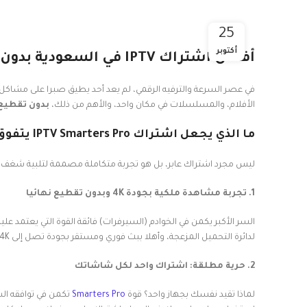
25
أكتوبر
أفضل اشتراك IPTV في السعودية بدون تقطيع: لماذا Smarters Pro هو خيارك الأمثل؟
في عصر السرعة والترفيه الرقمي، لم يعد أحد يطيق صبرا على مشاكل 
الأفلام، والمسلسلات في مكان واحد، والأهم من ذلك،
بدون تقطيع
ما الذي يجعل اشتراك IPTV Smarters Pro يتفوق على الآخرين في السوق السعودي؟
ليس مجرد اشتراك عابر، بل هو تجربة متكاملة مصممة لتلبية شغف الم
1. تجربة مشاهدة ملكية بجودة 4K وبدون تقطيع نهائيا
السر الأكبر يكمن في الخوادم (السيرفرات) فائقة القوة التي يعتمد ع
لدائرة التحميل المزعجة، وأهلا ببث فوري ومستقر بجودة تصل إلى 4K، لتشعر وكأنك في قلب الحدث.
2. حرية مطلقة: اشتراك واحد لكل شاشاتك
لماذا تقيد نفسك بجهاز واحد؟ قوة
Smarters Pro
تكمن في توافقه الش