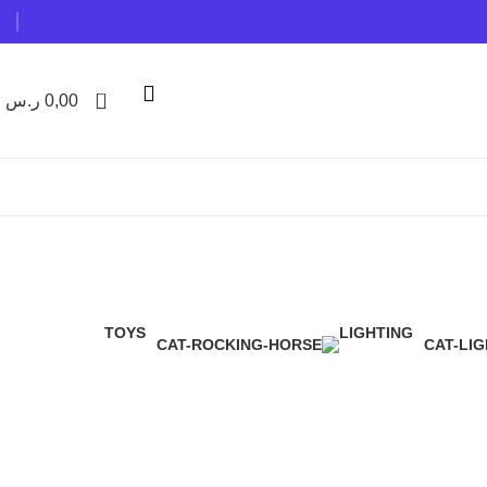
0
0,00
ر.س
TOYS
LIGHTING
0 Products
0 Products