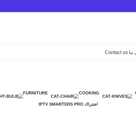
Contact u
Clocks
FURNITURE
COOKING
0 Products
0 Products
اشتراك IPTV SMARTERS PRO
6 Products