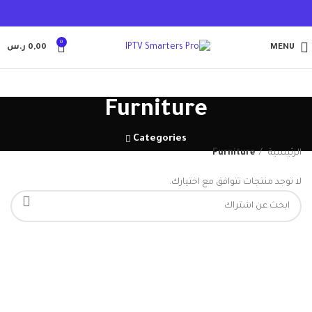
0
MENU
0,00
ر.س
Furniture
Categories
الرئيسية
Furniture
لا توجد منتجات تتوافق مع اختيارك.
VULUTATE DUIRA PARTURENT MIRA
Suspedise ullamcorper dis nisl ipsu habitasse nam parturent
fusce tique.